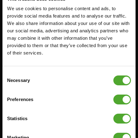
We use cookies to personalise content and ads, to
Zubehör
Bedienung
provide social media features and to analyse our traffic.
We also share information about your use of our site with
FUNKTIONSTRAINING
VERTRAG WIDERRUFEN
our social media, advertising and analytics partners who
STOPUHREN
FAQ
may combine it with other information that you’ve
GEWICHTE
KONTO
provided to them or that they’ve collected from your use
of their services.
WIDERSTANDSTRAINING
AKTUELLE HANDBÜCHER
GESCHWINDIGKEIT UND
ALTE HANDBÜCHER
BEWEGLICHKEIT
PROBLEM BERICHTEN
Consent
SUPPORT
Necessary
Selection
TEILE KAUFEN
YOGA & PILATES
GARANTIE & LIEFERUNG
GYMBALLEN
Preferences
APPS
MATS
BEDINGUNGEN UND
MINIBIKES/AEROBIC-TRAINER
KONDITIONEN
Statistics
GRIFFTRAINER
LIEFERZEITEN &
VERSANDKOSTEN
KERNAUSBILDUNG
Marketing