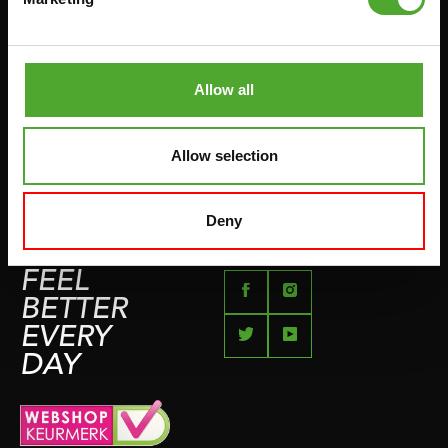
RÜCKGABE & UMTAUSCH
AUFDRÜCKEN & ABZIEHEN
ZAHLUNGSMÖGLICHKEITEN
SPRINGSEILE
SEITE FÜR BESCHWERDEN
Allow all
BOXEN & KAMPFSPORT
IMPRESSUM
LAUFEN
Allow selection
TEAMSPORTS
FLÜSSE
Deny
SCHWIMMEN
FEEL
BETTER
EVERY
DAY