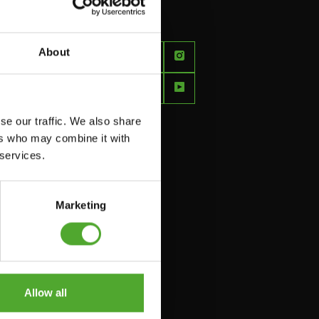
FEEL
About
BETTER
EVERY
DAY
se our traffic. We also share
ers who may combine it with
 services.
Marketing
Allow all