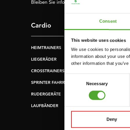
Bleiben Sie informiert: Melden Sie sich für u
Consent
Cardio
Krafttraining
This website uses cookies
HEIMTRAINERS
DIP-STATIONEN
We use cookies to personalis
information about your use of
LIEGERÄDER
BAUCHMUSKELTRAI
other information that you’ve
& RÜCKENTRAINER
CROSSTRAINERS
Consent
LEVERAGE GYMS
SPRINTER FAHRRÄDER
Necessary
Selection
FLACHE BÄNKE
RUDERGERÄTE
KRAFSTATIONEN
LAUFBÄNDER
SMITH-MASCHINEN
Deny
UMLENKSTATIONEN