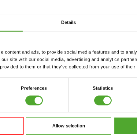
nseren Newsletter an!
Details
Zubehör
Bedienung
FUNKTIONSTRAINING
VERTRAG
e content and ads, to provide social media features and to analy
WIDERRUFEN
 our site with our social media, advertising and analytics partn
NER
STOPUHREN
 provided to them or that they’ve collected from your use of their
FAQ
GEWICHTE
KONTO
WIDERSTANDSTRAINING
Preferences
Statistics
AKTUELLE
GESCHWINDIGKEIT
HANDBÜCHER
UND BEWEGLICHKEIT
ALTE HANDBÜCHER
SUPPORT
PROBLEM BERICHTEN
Allow selection
YOGA & PILATES
TEILE KAUFEN