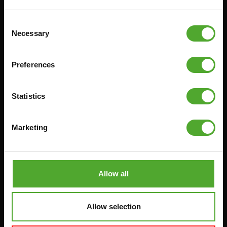
FITNESS-RACKS
Consent
Necessary
Selection
Zubehör
Bedienung
Preferences
FUNKTIONSTRAINING
VERTRAG WIDERRUFEN
STOPUHREN
FAQ
Statistics
GEWICHTE
KONTO
WIDERSTANDSTRAINING
AKTUELLE HANDBÜCHER
Marketing
GESCHWINDIGKEIT UND
ALTE HANDBÜCHER
BEWEGLICHKEIT
PROBLEM BERICHTEN
SUPPORT
TEILE KAUFEN
Allow all
YOGA & PILATES
GARANTIE & LIEFERUNG
GYMBALLEN
APPS
MATS
Allow selection
BEDINGUNGEN UND
MINIBIKES/AEROBIC-TRAINER
KONDITIONEN