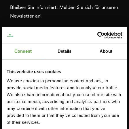
Bleiben Sie informiert: Melden Sie sich für unseren
Newsletter an!
Cardio
Krafttraining
HEIMTRAINERS
DIP-STATIONEN
Consent
Details
About
LIEGERÄDER
BAUCHMUSKELTRAINER &
RÜCKENTRAINER
CROSSTRAINERS
This website uses cookies
LEVERAGE GYMS
SPRINTER FAHRRÄDER
We use cookies to personalise content and ads, to
FLACHE BÄNKE
RUDERGERÄTE
provide social media features and to analyse our traffic.
KRAFSTATIONEN
We also share information about your use of our site with
LAUFBÄNDER
SMITH-MASCHINEN
our social media, advertising and analytics partners who
may combine it with other information that you’ve
UMLENKSTATIONEN
provided to them or that they’ve collected from your use
ÜBUNGSBÄNKE
of their services.
HANTELBÄNKE