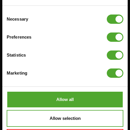
FITNESS-RACKS
Consent
Necessary
Selection
Zubehör
Bedienung
Preferences
FUNKTIONSTRAINING
VERTRAG WIDERRUFEN
STOPUHREN
FAQ
Statistics
GEWICHTE
KONTO
WIDERSTANDSTRAINING
AKTUELLE HANDBÜCHER
Marketing
GESCHWINDIGKEIT UND
ALTE HANDBÜCHER
BEWEGLICHKEIT
PROBLEM BERICHTEN
SUPPORT
TEILE KAUFEN
Allow all
YOGA & PILATES
GARANTIE & LIEFERUNG
GYMBALLEN
APPS
MATS
Allow selection
BEDINGUNGEN UND
MINIBIKES/AEROBIC-TRAINER
KONDITIONEN