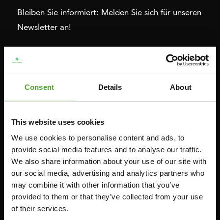
Bleiben Sie informiert: Melden Sie sich für unseren
Newsletter an!
Cardio
Krafttraining
HEIMTRAINERS
DIP-STATIONEN
Consent
Details
About
LIEGERÄDER
BAUCHMUSKELTRAINER &
RÜCKENTRAINER
CROSSTRAINERS
This website uses cookies
LEVERAGE GYMS
SPRINTER FAHRRÄDER
We use cookies to personalise content and ads, to
FLACHE BÄNKE
RUDERGERÄTE
provide social media features and to analyse our traffic.
KRAFSTATIONEN
We also share information about your use of our site with
LAUFBÄNDER
SMITH-MASCHINEN
our social media, advertising and analytics partners who
may combine it with other information that you’ve
UMLENKSTATIONEN
provided to them or that they’ve collected from your use
ÜBUNGSBÄNKE
of their services.
HANTELBÄNKE