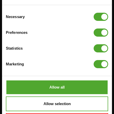
FITNESS-RACKS
Consent
Necessary
Selection
Zubehör
Bedienung
Preferences
FUNKTIONSTRAINING
VERTRAG WIDERRUFEN
STOPUHREN
FAQ
Statistics
GEWICHTE
KONTO
WIDERSTANDSTRAINING
AKTUELLE HANDBÜCHER
Marketing
GESCHWINDIGKEIT UND
ALTE HANDBÜCHER
BEWEGLICHKEIT
PROBLEM BERICHTEN
SUPPORT
TEILE KAUFEN
Allow all
YOGA & PILATES
GARANTIE & LIEFERUNG
GYMBALLEN
APPS
MATS
Allow selection
BEDINGUNGEN UND
MINIBIKES/AEROBIC-TRAINER
KONDITIONEN