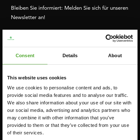
Bleiben Sie informiert: Melden Sie sich für unseren
Newsletter an!
Cardio
Krafttraining
HEIMTRAINERS
DIP-STATIONEN
Consent
Details
About
LIEGERÄDER
BAUCHMUSKELTRAINER &
RÜCKENTRAINER
CROSSTRAINERS
This website uses cookies
LEVERAGE GYMS
SPRINTER FAHRRÄDER
We use cookies to personalise content and ads, to
FLACHE BÄNKE
RUDERGERÄTE
provide social media features and to analyse our traffic.
KRAFSTATIONEN
We also share information about your use of our site with
LAUFBÄNDER
SMITH-MASCHINEN
our social media, advertising and analytics partners who
may combine it with other information that you’ve
UMLENKSTATIONEN
provided to them or that they’ve collected from your use
ÜBUNGSBÄNKE
of their services.
HANTELBÄNKE