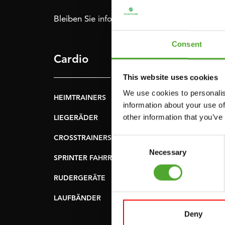
Bleiben Sie informiert: Melden Sie sich für u
Consent
Cardio
Krafttraining
This website uses cookies
We use cookies to personalis
HEIMTRAINERS
DIP-STATIONEN
information about your use of
other information that you’ve
LIEGERÄDER
BAUCHMUSKELTRAI
& RÜCKENTRAINER
CROSSTRAINERS
Consent
LEVERAGE GYMS
Necessary
Selection
SPRINTER FAHRRÄDER
FLACHE BÄNKE
RUDERGERÄTE
KRAFSTATIONEN
LAUFBÄNDER
SMITH-MASCHINEN
Deny