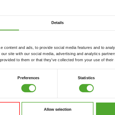
nseren Newsletter an!
Details
Zubehör
Bedienung
e content and ads, to provide social media features and to analy
FUNKTIONSTRAINING
VERTRAG
 our site with our social media, advertising and analytics partn
WIDERRUFEN
 provided to them or that they’ve collected from your use of their
NER
STOPUHREN
FAQ
GEWICHTE
KONTO
Preferences
Statistics
WIDERSTANDSTRAINING
AKTUELLE
GESCHWINDIGKEIT
HANDBÜCHER
UND BEWEGLICHKEIT
ALTE HANDBÜCHER
SUPPORT
Allow selection
PROBLEM BERICHTEN