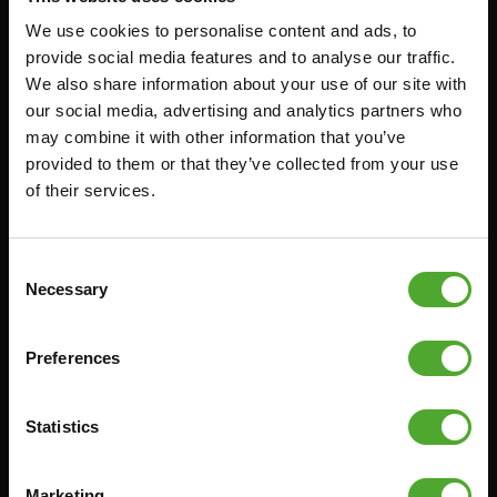
We use cookies to personalise content and ads, to
Zubehör
Bedienung
provide social media features and to analyse our traffic.
We also share information about your use of our site with
FUNKTIONSTRAINING
VERTRAG WIDERRUFEN
our social media, advertising and analytics partners who
STOPUHREN
FAQ
may combine it with other information that you’ve
GEWICHTE
KONTO
provided to them or that they’ve collected from your use
of their services.
WIDERSTANDSTRAINING
AKTUELLE HANDBÜCHER
GESCHWINDIGKEIT UND
ALTE HANDBÜCHER
BEWEGLICHKEIT
PROBLEM BERICHTEN
Consent
SUPPORT
Necessary
Selection
TEILE KAUFEN
YOGA & PILATES
GARANTIE & LIEFERUNG
GYMBALLEN
Preferences
APPS
MATS
BEDINGUNGEN UND
MINIBIKES/AEROBIC-TRAINER
KONDITIONEN
Statistics
GRIFFTRAINER
LIEFERZEITEN &
VERSANDKOSTEN
KERNAUSBILDUNG
Marketing