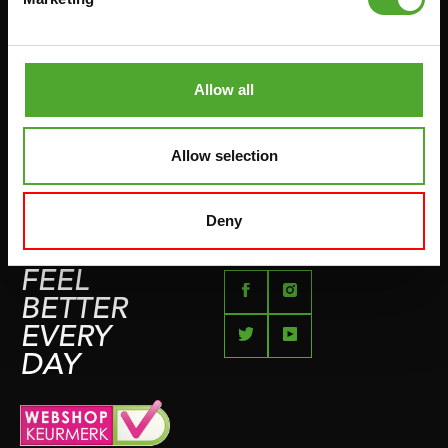
RÜCKGABE & UMTAUSCH
AUFDRÜCKEN & ABZIEHEN
ZAHLUNGSMÖGLICHKEITEN
SPRINGSEILE
SEITE FÜR BESCHWERDEN
Allow all
BOXEN & KAMPFSPORT
IMPRESSUM
LAUFEN
Allow selection
TEAMSPORTS
FLÜSSE
Deny
SCHWIMMEN
FEEL
BETTER
EVERY
DAY