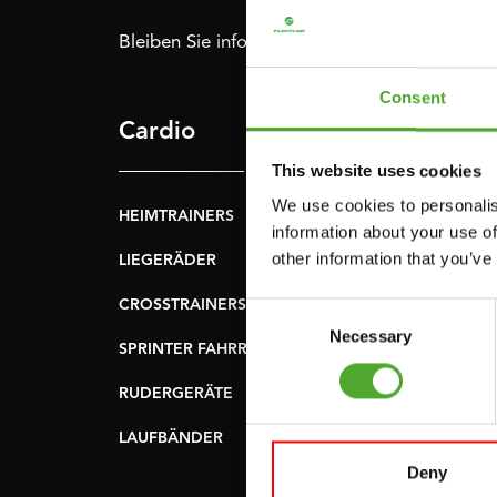
Bleiben Sie informiert: Melden Sie sich für u
Consent
Cardio
Krafttraining
This website uses cookies
We use cookies to personalis
HEIMTRAINERS
DIP-STATIONEN
information about your use of
other information that you’ve
LIEGERÄDER
BAUCHMUSKELTRAI
& RÜCKENTRAINER
CROSSTRAINERS
Consent
LEVERAGE GYMS
Necessary
Selection
SPRINTER FAHRRÄDER
FLACHE BÄNKE
RUDERGERÄTE
KRAFSTATIONEN
LAUFBÄNDER
SMITH-MASCHINEN
Deny