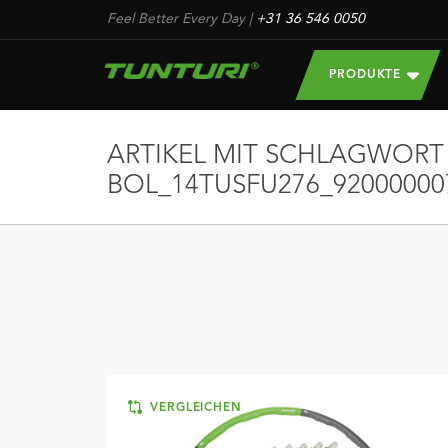
Feel Better Every Day
|
+31 36 546 0050
PRODUKTE
ARTIKEL MIT SCHLAGWORT
BOL_14TUSFU276_92000000
VERGLEICHEN