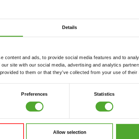
nseren Newsletter an!
Details
Zubehör
Bedienung
e content and ads, to provide social media features and to analy
FUNKTIONSTRAINING
VERTRAG
 our site with our social media, advertising and analytics partn
WIDERRUFEN
 provided to them or that they’ve collected from your use of their
NER
STOPUHREN
FAQ
GEWICHTE
KONTO
Preferences
Statistics
WIDERSTANDSTRAINING
AKTUELLE
GESCHWINDIGKEIT
HANDBÜCHER
UND BEWEGLICHKEIT
ALTE HANDBÜCHER
SUPPORT
Allow selection
PROBLEM BERICHTEN