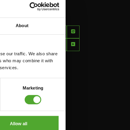
About
FEEL
BETTER
EVERY
se our traffic. We also share
DAY
ers who may combine it with
 services.
Marketing
Allow all