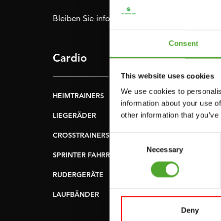
Bleiben Sie informiert: Melden Sie sich für u
Consent
Cardio
Krafttraining
This website uses cookies
We use cookies to personalis
HEIMTRAINERS
DIP-STATIONEN
information about your use of
other information that you’ve
LIEGERÄDER
BAUCHMUSKELTRAI
& RÜCKENTRAINER
CROSSTRAINERS
Consent
LEVERAGE GYMS
Necessary
Selection
SPRINTER FAHRRÄDER
FLACHE BÄNKE
RUDERGERÄTE
KRAFSTATIONEN
LAUFBÄNDER
SMITH-MASCHINEN
Deny