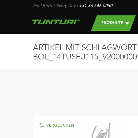
Feel Better Every Day
|
+31 36 546 0050
PRODUKTE
ARTIKEL MIT SCHLAGWORT
BOL_14TUSFU115_92000000
VERGLEICHEN