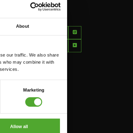
About
FEEL
BETTER
EVERY
se our traffic. We also share
DAY
ers who may combine it with
 services.
Marketing
Allow all