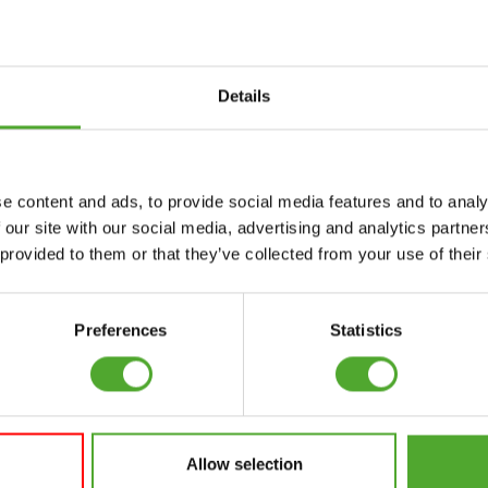
nseren Newsletter an!
Details
Zubehör
Bedienung
e content and ads, to provide social media features and to analy
FUNKTIONSTRAINING
VERTRAG
 our site with our social media, advertising and analytics partn
WIDERRUFEN
 provided to them or that they’ve collected from your use of their
NER
STOPUHREN
FAQ
GEWICHTE
KONTO
Preferences
Statistics
WIDERSTANDSTRAINING
AKTUELLE
GESCHWINDIGKEIT
HANDBÜCHER
UND BEWEGLICHKEIT
ALTE HANDBÜCHER
SUPPORT
Allow selection
PROBLEM BERICHTEN