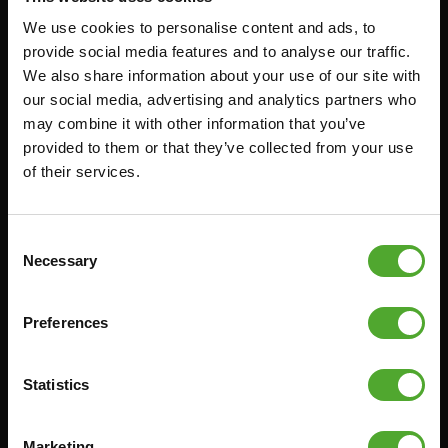
We use cookies to personalise content and ads, to
Zubehör
Bedienung
provide social media features and to analyse our traffic.
We also share information about your use of our site with
FUNKTIONSTRAINING
VERTRAG WIDERRUFEN
our social media, advertising and analytics partners who
STOPUHREN
FAQ
may combine it with other information that you’ve
GEWICHTE
KONTO
provided to them or that they’ve collected from your use
of their services.
WIDERSTANDSTRAINING
AKTUELLE HANDBÜCHER
GESCHWINDIGKEIT UND
ALTE HANDBÜCHER
BEWEGLICHKEIT
PROBLEM BERICHTEN
Consent
SUPPORT
Necessary
Selection
TEILE KAUFEN
YOGA & PILATES
GARANTIE & LIEFERUNG
GYMBALLEN
Preferences
APPS
MATS
BEDINGUNGEN UND
MINIBIKES/AEROBIC-TRAINER
KONDITIONEN
Statistics
GRIFFTRAINER
LIEFERZEITEN &
VERSANDKOSTEN
KERNAUSBILDUNG
Marketing