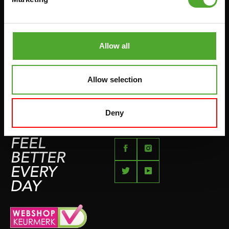
RÜCKGABE & UMTAUSCH
AUFDRÜCKEN & ABZIEHEN
ZAHLUNGSMÖGLICHKEITEN
SPRINGSEILE
SEITE FÜR BESCHWERDEN
Allow all
BOXEN & KAMPFSPORT
IMPRESSUM
LAUFEN
Allow selection
TEAMSPORTS
FLÜSSE
Deny
SCHWIMMEN
FEEL
BETTER
EVERY
DAY