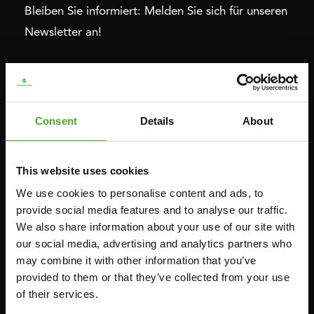
Bleiben Sie informiert: Melden Sie sich für unseren
Newsletter an!
Cardio
Krafttraining
HEIMTRAINERS
DIP-STATIONEN
Consent
Details
About
LIEGERÄDER
BAUCHMUSKELTRAINER &
RÜCKENTRAINER
CROSSTRAINERS
LEVERAGE GYMS
This website uses cookies
SPRINTER FAHRRÄDER
FLACHE BÄNKE
We use cookies to personalise content and ads, to
RUDERGERÄTE
provide social media features and to analyse our traffic.
KRAFSTATIONEN
LAUFBÄNDER
We also share information about your use of our site with
SMITH-MASCHINEN
our social media, advertising and analytics partners who
UMLENKSTATIONEN
may combine it with other information that you’ve
provided to them or that they’ve collected from your use
ÜBUNGSBÄNKE
of their services.
HANTELBÄNKE