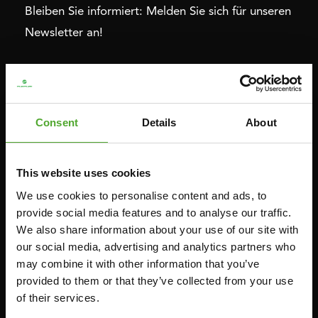
Bleiben Sie informiert: Melden Sie sich für unseren
Newsletter an!
Cardio
Krafttraining
HEIMTRAINERS
DIP-STATIONEN
Consent
Details
About
LIEGERÄDER
BAUCHMUSKELTRAINER &
RÜCKENTRAINER
CROSSTRAINERS
LEVERAGE GYMS
This website uses cookies
SPRINTER FAHRRÄDER
FLACHE BÄNKE
We use cookies to personalise content and ads, to
RUDERGERÄTE
provide social media features and to analyse our traffic.
KRAFSTATIONEN
LAUFBÄNDER
We also share information about your use of our site with
SMITH-MASCHINEN
our social media, advertising and analytics partners who
UMLENKSTATIONEN
may combine it with other information that you’ve
provided to them or that they’ve collected from your use
ÜBUNGSBÄNKE
of their services.
HANTELBÄNKE