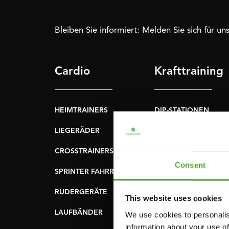
Bleiben Sie informiert: Melden Sie sich für u
Cardio
Krafttraining
HEIMTRAINERS
DIP-STATIONEN
LIEGERÄDER
BAUCHMUSKELTRAI
& RÜCKENTRAINER
CROSSTRAINERS
LEVERAGE GYMS
Consent
SPRINTER FAHRRÄDER
FLACHE BÄNKE
RUDERGERÄTE
This website uses cookies
KRAFSTATIONEN
LAUFBÄNDER
We use cookies to personalis
SMITH-MASCHINEN
information about your use of