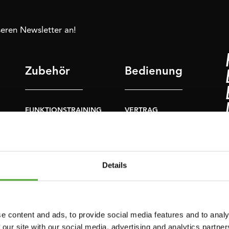
nseren Newsletter an!
Zubehör
Bedienung
FUNKTIONSTRAINING
VERTRAG
WIDERRUFEN
NER
STOPUHREN
FAQ
GEWICHTE
KONTO
Details
WIDERSTANDSTRAINING
AKTUELLE
GESCHWINDIGKEIT
HANDBÜCHER
UND BEWEGLICHKEIT
ALTE HANDBÜCHER
e content and ads, to provide social media features and to analy
SUPPORT
 our site with our social media, advertising and analytics partn