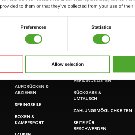
PROBLEM BERICHTEN
 provided to them or that they’ve collected from your use of their
YOGA & PILATES
TEILE KAUFEN
GYMBALLEN
GARANTIE &
Preferences
Statistics
MATS
LIEFERUNG
MINIBIKES/AEROBIC-
APPS
TRAINER
BEDINGUNGEN UND
GRIFFTRAINER
KONDITIONEN
Allow selection
KERNAUSBILDUNG
LIEFERZEITEN &
VERSANDKOSTEN
AUFDRÜCKEN &
ABZIEHEN
RÜCKGABE &
UMTAUSCH
SPRINGSEILE
ZAHLUNGSMÖGLICHKEITEN
BOXEN &
KAMPFSPORT
SEITE FÜR
BESCHWERDEN