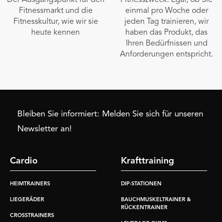
Fitnessmarkt und die
einmal pro Woche oder
Fitnesskultur, wie wir sie
jeden Tag trainieren, wir
heute kennen
haben das Produkt, das
Ihren Bedürfnissen und
Anforderungen entspricht.
Bleiben Sie informiert: Melden Sie sich für unseren
Newsletter an!
Cardio
Krafttraining
HEIMTRAINERS
DIP-STATIONEN
LIEGERÄDER
BAUCHMUSKELTRAINER &
RÜCKENTRAINER
CROSSTRAINERS