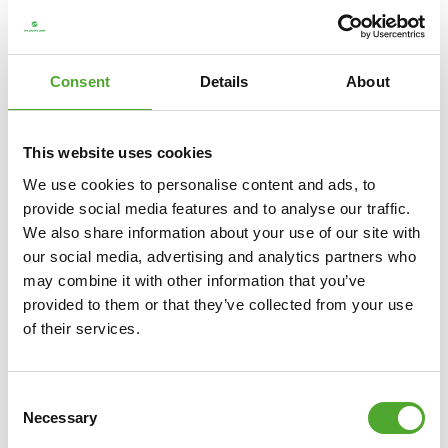
Consent
Details
About
This website uses cookies
We use cookies to personalise content and ads, to
Inklusive kostenloser Tunturi Training
provide social media features and to analyse our traffic.
App
We also share information about your use of our site with
our social media, advertising and analytics partners who
Suchen Sie nach Hilfe, Inspiration oder Motivation für Ihr
may combine it with other information that you’ve
Training? In
Tunturi Training
finden Sie Tausende von
provided to them or that they’ve collected from your use
animierten Fitnessübungen, Anleitungen und
of their services.
Trainingsvideos. Diese helfen Ihnen, das Beste aus sich
und Ihren Tunturi Produkten herauszuholen.
Consent
Necessary
Selection
Sie können alleine trainieren und Ihre eigenen