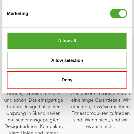
• Ring: Edelstahl
• Nutzung: gewerbliche Nutzung
Marketing
• Produktcode: 25TUPLA081
• EAN: 8717842039595
Allow all
Allow selection
Deny
Skandinavisches Design
Mehrjährige Garantie
Anders, schrullig, einfach
Alle unsere Produkte haben
und schön. Das einzigartige
eine lange Garantiezeit. Wir
Tunturi-Design hat seinen
möchten, dass Sie mit Ihren
Ursprung in Skandinavien
Fitnessprodukten zufrieden
mit seiner ausgeprägten
sind. Wenn nicht, sind wir
Designtradition. Kompakte,
es auch nicht.
klare Linien und immer