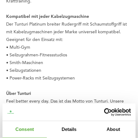
Krafttraining.
Kompatibel mit jeder Kabelzugmaschine
Der Tunturi Platinum breiter Rudergriff mit Schaumstoffgriff ist
mit Kabelzugmaschinen jeder Marke universell kompatibel.
Geeignet für den Einsatz mit:
• Multi-Gym
• Seilzugrahmen-Fitnessstudios
• Smith-Maschinen
• Seilzugstationen
• Power-Racks mit Seilzugsystemen
Über Tunturi
Feel better every day
. Das ist das Motto von Tunturi. Unsere
Ursprünge liegen in Finnland, wo zwei Brüder 1922 ein
Fahrradgeschäft eröffneten. Heute, über 100 Jahre später, sind
wir ein niederländisches Unternehmen und eine globale Marke.
Consent
Details
About
Wir unterstützen Sie auf Ihrem Weg zu einem gesunden und