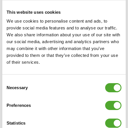
fitten Körper, einem ausgeglichenen Geist und einem
glücklichen Leben. Wir tun dies mit einer breiten Palette von
This website uses cookies
Kardio- und Krafttrainingsgeräten, Zubehör und
We use cookies to personalise content and ads, to
unterstützenden Apps. Ein Sortiment, das ständig erweitert und
provide social media features and to analyse our traffic.
verbessert wird, mit Qualitätsprodukten und hervorragenden
We also share information about your use of our site with
Garantien. Finden Sie sich nicht zurecht oder haben Sie Fragen?
our social media, advertising and analytics partners who
Dann ist unser Serviceteam für Sie da.
may combine it with other information that you’ve
provided to them or that they’ve collected from your use
Wir glauben, dass jeder das Recht hat, guten und gesunden
of their services.
Sport zu treiben, auch Kinder. Deshalb spenden wir von jedem
Einkauf einen Betrag an
die Fitkids-Stiftung
. Gemeinsam sorgen
wir dafür, dass Kinder mit einer Behinderung Sport treiben
Consent
Necessary
können.
Selection
Spezifikationen
Preferences
• Abmessungen: L 56 x Breite 12 x H 17,5 cm
• Gewicht: 3,6 kg
Statistics
• Material: Edelstahl, Neoprenschaum