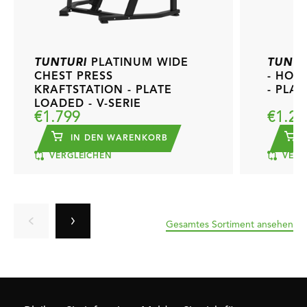
TUNTURI
PLATINUM WIDE
TUNTU
CHEST PRESS
- HOR
KRAFTSTATION - PLATE
- PLAT
LOADED - V-SERIE
€1.799
€1.29
IN DEN WARENKORB
I
VERGLEICHEN
VERG
Gesamtes Sortiment ansehen