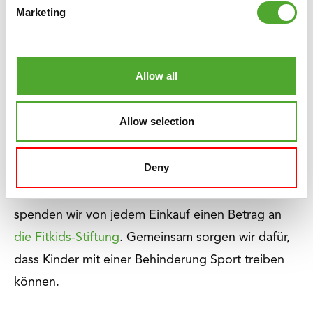
Marketing
unterstützenden Apps. Ein Sortiment, das ständig
erweitert und verbessert wird, mit
Qualitätsprodukten und hervorragenden
Allow all
Garantien. Finden Sie sich nicht zurecht oder
haben Sie Fragen? Dann ist unser Serviceteam für
Allow selection
Sie da.
Deny
Wir glauben, dass jeder das Recht hat, guten und
gesunden Sport zu treiben, auch Kinder. Deshalb
spenden wir von jedem Einkauf einen Betrag an
die Fitkids-Stiftung
. Gemeinsam sorgen wir dafür,
dass Kinder mit einer Behinderung Sport treiben
können.