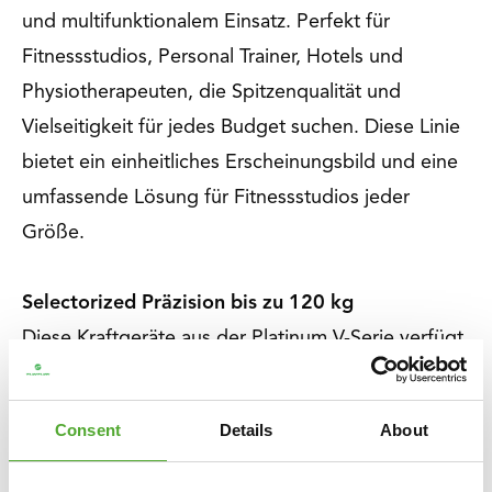
und multifunktionalem Einsatz. Perfekt für
Fitnessstudios, Personal Trainer, Hotels und
Physiotherapeuten, die Spitzenqualität und
Vielseitigkeit für jedes Budget suchen. Diese Linie
bietet ein einheitliches Erscheinungsbild und eine
umfassende Lösung für Fitnessstudios jeder
Größe.
Selectorized Präzision bis zu 120 kg
Diese Kraftgeräte aus der Platinum V-Serie verfügt
über einen beeindruckenden Gewichtsstapel von
120 kg. Mit dem zusätzlichen 2,5-kg-Gewicht
Consent
Details
About
kannst du in Schritten von 2,5 oder 5 kg für
absolute Präzision einstellen. Perfekt für alle, die