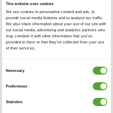
This website uses cookies
mit dem Krafttraining beginnen oder bereits
We use cookies to personalise content and ads, to
Erfahrung haben.
provide social media features and to analyse our traffic.
We also share information about your use of our site with
Über Tunturi
our social media, advertising and analytics partners who
may combine it with other information that you’ve
Feel better every day
. Das ist das Motto von
provided to them or that they’ve collected from your use
Tunturi. Unsere Ursprünge liegen in Finnland, wo
of their services.
zwei Brüder 1922 ein Fahrradgeschäft eröffneten.
Heute, über 100 Jahre später, sind wir ein
Consent
niederländisches Unternehmen und eine globale
Necessary
Selection
Marke. Wir unterstützen Sie auf Ihrem Weg zu
einem gesunden und fitten Körper, einem
Preferences
ausgeglichenen Geist und einem glücklichen
Statistics
Leben. Wir tun dies mit einer breiten Palette von
Kardio- und Krafttrainingsgeräten, Zubehör und