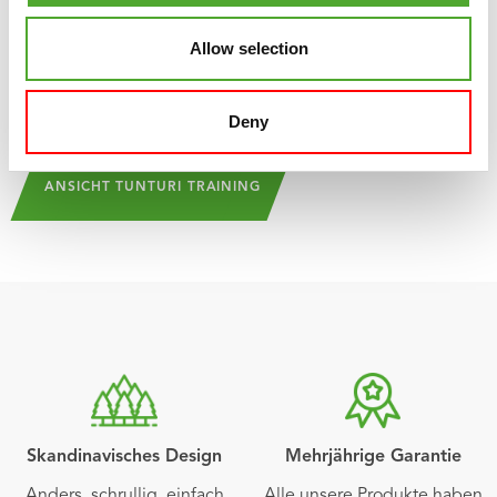
wird regelmäßig aktualisiert, so dass es immer wieder
Allow selection
neue Herausforderungen und Inspirationen in der App
gibt. Das Tolle ist: Tunturi Training ist zu 100% kostenlos
im
App Store
und
Play Store
herunterzuladen!
Deny
ANSICHT TUNTURI TRAINING
Skandinavisches Design
Mehrjährige Garantie
Anders, schrullig, einfach
Alle unsere Produkte haben