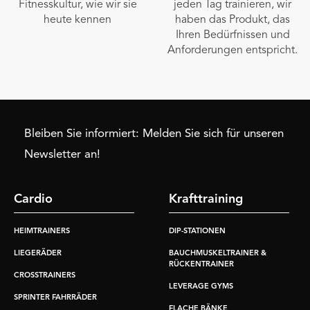
Fitnesskultur, wie wir sie
jeden Tag trainieren, wir
heute kennen
haben das Produkt, das
Ihren Bedürfnissen und
Anforderungen entspricht.
Bleiben Sie informiert: Melden Sie sich für unseren
Newsletter an!
Cardio
Krafttraining
HEIMTRAINERS
DIP-STATIONEN
LIEGERÄDER
BAUCHMUSKELTRAINER &
RÜCKENTRAINER
CROSSTRAINERS
LEVERAGE GYMS
SPRINTER FAHRRÄDER
FLACHE BÄNKE