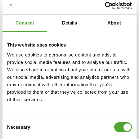
können.
Spezifikationen
Consent
Details
About
• Set beinhaltet: Kettlebells mit 12, 16 und 20 kg
• Gesamtgewicht des Sets: 48 kg
• Material: Gusseisen
This website uses cookies
• Oberfläche: mattschwarze Pulverbeschichtung
We use cookies to personalise content and ads, to
• Stand: flach
provide social media features and to analyse our traffic.
• Nutzung: gewerbliche Nutzung
We also share information about your use of our site with
our social media, advertising and analytics partners who
may combine it with other information that you’ve
provided to them or that they’ve collected from your use
of their services.
Consent
Necessary
Selection