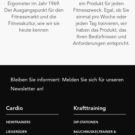
Ergometer im Jahr 1969.
ein Produkt für jeden
Der Ausgangspunkt für den
Fitnesszweck. Egal, ob Sie
Fitnessmarkt und die
einmal pro Woche oder
Fitnesskultur, wie wir sie
jeden Tag trainieren, wir
heute kennen
haben das Produkt, das
Ihren Bedürfnissen und
Anforderungen entspricht.
Bleiben Sie informiert: Melden Sie sich für unseren
Newsletter an!
Cardio
Krafttraining
HEIMTRAINERS
DIP-STATIONEN
LIEGERÄDER
BAUCHMUSKELTRAINER &