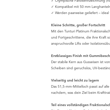
✓ Olympische Farbkennzeichnung (ro
✓ Kompatibel mit 50 mm Langhanteln
✓ Werden paarweise geliefert – ideal 
Kleine Schritte, großer Fortschritt
Mit den Tunturi Platinum Fraktionalsch
und Fortgeschrittene, die ihre Kraft 
anspruchsvolle Lifts oder Isolationsü
Erstklassiges Finish mit Gummibesc
Der stabile Kern aus Gusseisen ist v
Scheiben sind geruchslos, UV-beständi
Vielseitig und leicht zu lagern
Das 51,5-mm-Mittelloch passt auf all
nachdem, was dein Ziel beim Krafttrai
Teil eines vollständigen Fraktionals