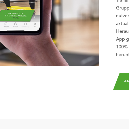
Traini
Grupp
nutzen
aktual
Herau
App gi
100% 
herun
AN