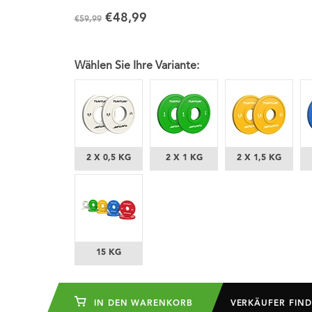
€48,99
€59,99
Wählen Sie Ihre Variante:
2 X 0,5 KG
2 X 1 KG
2 X 1,5 KG
15 KG
IN DEN WARENKORB
VERKÄUFER FIN