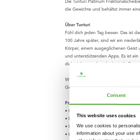
Die Tunturi Platinum Fraktionalschei
die Gewichte und behältst immer einen
Über Tunturi
Fühl dich jeden Tag besser
. Das ist 
100 Jahre später, sind wir ein niede
Körper, einem ausgeglichenen Geist u
und unterstützenden Apps. Es ist ein
dich nicht zurecht oder hast du Fragen
Wir glauben, dass jeder das Recht au
Gemeinsam sorgen wir dafür, dass Ki
Consent
Produktspezifikationen
• Gewicht: 2,5 kg pro Platte (verkauft
This website uses cookies
• Farbe: Rot (Olympischer Farbcode)
We use cookies to personalis
• Material: Gusseisen mit Gummibesc
information about your use of
• Lochdurchmesser: 51,5 mm (passen