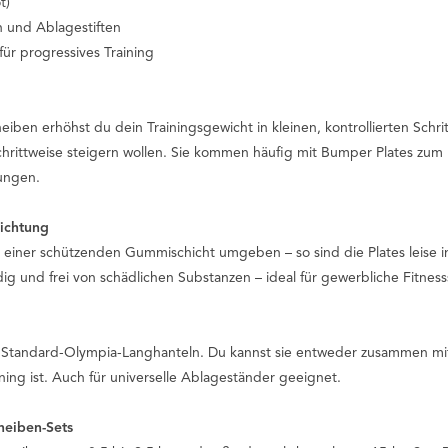
t)
 und Ablagestiften
für progressives Training
eiben erhöhst du dein Trainingsgewicht in kleinen, kontrollierten Schri
schrittweise steigern wollen. Sie kommen häufig mit Bumper Plates zum 
bungen.
hichtung
on einer schützenden Gummischicht umgeben – so sind die Plates leis
g und frei von schädlichen Substanzen – ideal für gewerbliche Fitness
e Standard-Olympia-Langhanteln. Du kannst sie entweder zusammen mit
ning ist. Auch für universelle Ablageständer geeignet.
cheiben-Sets