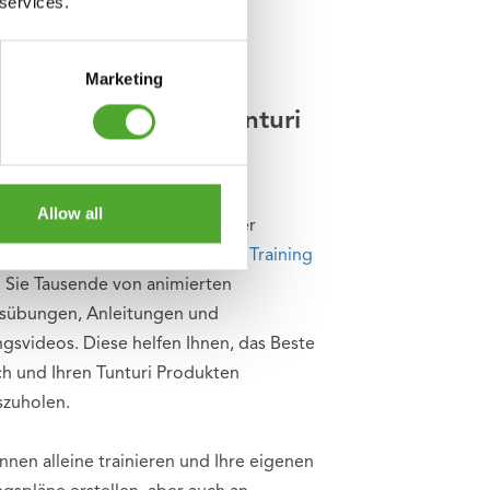
 services.
Marketing
usive kostenloser Tunturi
ining App
Allow all
 Sie nach Hilfe, Inspiration oder
tion für Ihr Training? In
Tunturi Training
n Sie Tausende von animierten
ssübungen, Anleitungen und
ngsvideos. Diese helfen Ihnen, das Beste
ch und Ihren Tunturi Produkten
szuholen.
nnen alleine trainieren und Ihre eigenen