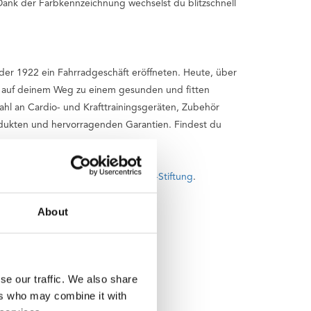
 Dank der Farbkennzeichnung wechselst du blitzschnell
üder 1922 ein Fahrradgeschäft eröffneten. Heute, über
ch auf deinem Weg zu einem gesunden und fitten
hl an Cardio- und Krafttrainingsgeräten, Zubehör
rodukten und hervorragenden Garantien. Findest du
inen Teil jedes Kaufs an
die Fitkids-Stiftung
.
About
se our traffic. We also share
ers who may combine it with