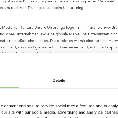
ben gibt es von 0,5 bis 2,5 kg und außerdem als komplettes 15-kg-Set.
 strukturierten Trainingsablauf beim Krafttraining.
das Motto von Tunturi. Unsere Ursprünge liegen in Finnland, wo zwei Br
rländisches Unternehmen und eine globale Marke. Wir unterstützen di
nd einem glücklichen Leben. Das erreichen wir mit einer großen Auswa
 Sortiment, das ständig erweitert und verbessert wird, mit Qualitätsp
? Unser Serviceteam ist bereit, dir zu helfen.
f gute und gesunde Bewegung hat, auch Kinder. Deshalb spenden wir e
nder mit Behinderung Sport treiben können.
Details
 im Paar)
e content and ads, to provide social media features and to analy
hichtung
 our site with our social media, advertising and analytics partn
d für 50-mm-Langhanteln)