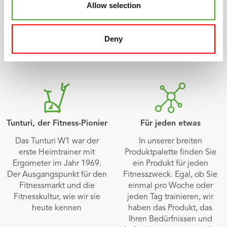
Allow selection
mit seiner ausgeprägten
sind. Wenn nicht, sind wir
Designtradition. Kompakte,
es auch nicht.
klare Linien und immer
Deny
durch besondere Details
gekennzeichnet.
Tunturi, der Fitness-Pionier
Für jeden etwas
Das Tunturi W1 war der
In unserer breiten
erste Heimtrainer mit
Produktpalette finden Sie
Ergometer im Jahr 1969.
ein Produkt für jeden
Der Ausgangspunkt für den
Fitnesszweck. Egal, ob Sie
Fitnessmarkt und die
einmal pro Woche oder
Fitnesskultur, wie wir sie
jeden Tag trainieren, wir
heute kennen
haben das Produkt, das
Ihren Bedürfnissen und