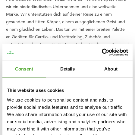
wir ein niederländisches Unternehmen und eine weltweite
Marke. Wir unterstützen dich auf deiner Reise zu einem
gesunden und fitten Körper, einem ausgeglichenen Geist und
einem glücklichen Leben. Das tun wir mit einer breiten Palette
an Geräten für Cardio- und Krafttraining, Zubehör und
unterstützenden Apps. Ein Sortiment, das ständig erweitert und
verbessert wird, mit qualitativen Produkten und exzellenter
Garantie. Wenn du irgendwo nicht weiterkommst oder Fragen
hast, steht unser Serviceteam für dich bereit.
Consent
Details
About
Wir glauben, dass jeder das Recht auf gutes und gesundes
This website uses cookies
Sporttreiben hat, auch Kinder. Deshalb spenden wir von jedem
Kauf, den du tätigst, einen Betrag an
Stiftung Fitkids
. So sorgen
We use cookies to personalise content and ads, to
wir gemeinsam dafür, dass Kinder mit einer Behinderung Sport
provide social media features and to analyse our traffic.
treiben können.
We also share information about your use of our site with
our social media, advertising and analytics partners who
Spezifikationen
may combine it with other information that you’ve