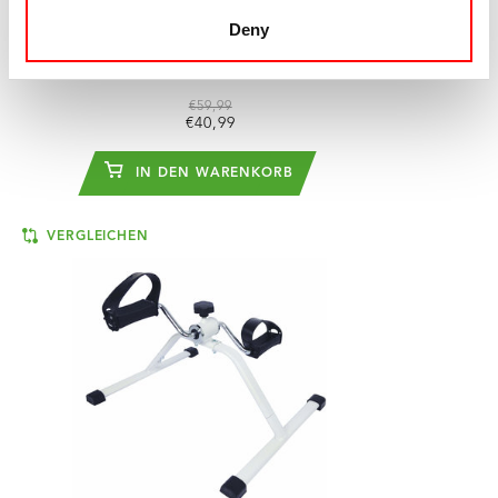
Deny
TUNTURI
MINI BIKE PRO
SITZFAHRRAD
€59,99
€40,99
IN DEN WARENKORB
VERGLEICHEN