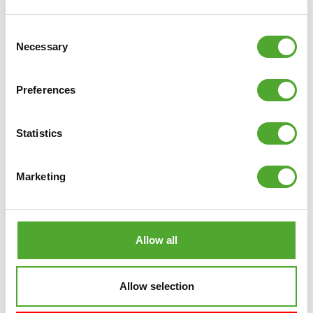
TUNTURI
STEPPER, SCHWARZ,
INKL. DISPLAY
Consent
Necessary
Selection
€89,99
€57,99
Preferences
IN DEN WARENKORB
VERGLEICHEN
Statistics
Marketing
Allow all
Allow selection