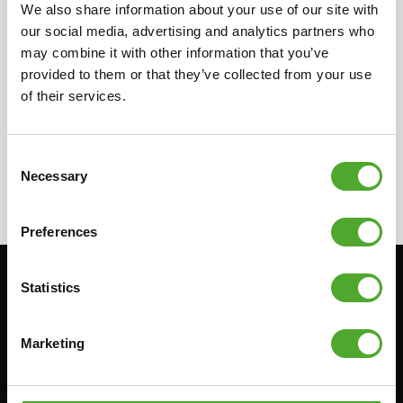
We also share information about your use of our site with
distributeur in uw land voor meer informatie
our social media, advertising and analytics partners who
over onze lokale verkopers. Zij kunnen u de
may combine it with other information that you’ve
benodigde informatie over de verkopers
provided to them or that they’ve collected from your use
verstrekken.
of their services.
Consent
Necessary
Selection
Preferences
Statistics
Blijf op de hoogte: schrijf je in voor onze
nieuwsbrief!
Marketing
Cardio
Kracht