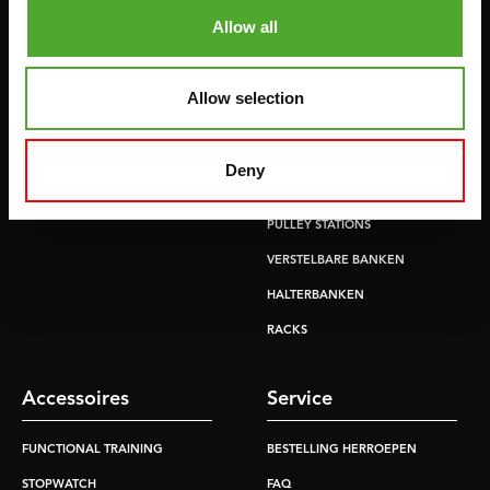
HOMETRAINERS
POWER TOWERS
Allow all
RECUMBENT BIKES
BUIK- & RUGTRAINERS
CROSSTRAINERS
LEVERAGE GYMS
Allow selection
SPRINTER BIKES
VLAKKE BANKEN
ROEITRAINERS
KRACHT STATIONS
Deny
LOOPBANDEN
SMITH MACHINES
PULLEY STATIONS
VERSTELBARE BANKEN
HALTERBANKEN
RACKS
Accessoires
Service
FUNCTIONAL TRAINING
BESTELLING HERROEPEN
STOPWATCH
FAQ