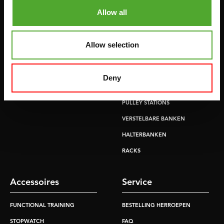
HOMETRAINERS
POWER TOWERS
Allow all
RECUMBENT BIKES
BUIK- & RUGTRAINERS
CROSSTRAINERS
LEVERAGE GYMS
Allow selection
SPRINTER BIKES
VLAKKE BANKEN
ROEITRAINERS
KRACHT STATIONS
Deny
LOOPBANDEN
SMITH MACHINES
PULLEY STATIONS
VERSTELBARE BANKEN
HALTERBANKEN
RACKS
Accessoires
Service
FUNCTIONAL TRAINING
BESTELLING HERROEPEN
STOPWATCH
FAQ