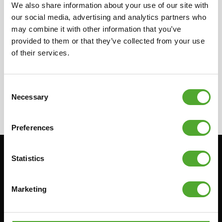
We also share information about your use of our site with
distributeur in uw land voor meer informatie
our social media, advertising and analytics partners who
over onze lokale verkopers. Zij kunnen u de
may combine it with other information that you’ve
benodigde informatie over de verkopers
provided to them or that they’ve collected from your use
verstrekken.
of their services.
Consent
Necessary
Selection
Preferences
Statistics
Blijf op de hoogte: schrijf je in voor onze
nieuwsbrief!
Marketing
Cardio
Kracht