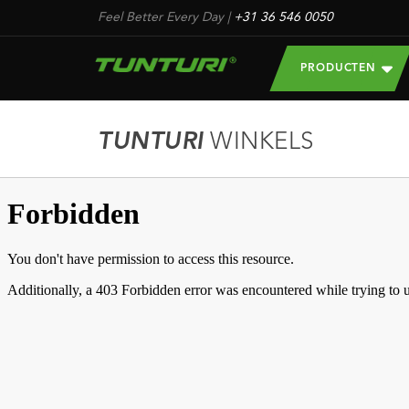
Feel Better Every Day
|
+31 36 546 0050
PRODUCTEN
TUNTURI
WINKELS