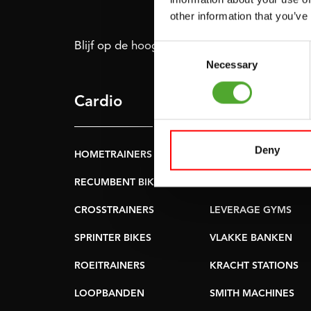
other information that you’ve
Blijf op de hoogte: schrijf je in voor onze nie
Consent
Necessary
Selection
Cardio
Kracht
Deny
HOMETRAINERS
POWER TOWERS
RECUMBENT BIKES
BUIK- & RUGTRAINER
CROSSTRAINERS
LEVERAGE GYMS
SPRINTER BIKES
VLAKKE BANKEN
ROEITRAINERS
KRACHT STATIONS
LOOPBANDEN
SMITH MACHINES