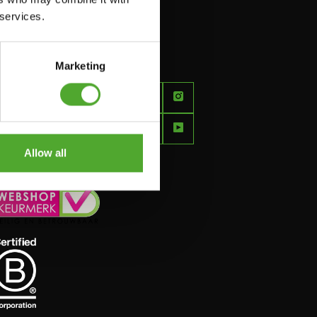
 services.
Marketing
FEEL
BETTER
EVERY
DAY
Allow all