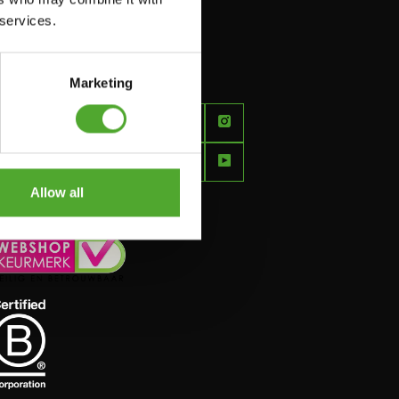
 services.
Marketing
FEEL
BETTER
EVERY
DAY
Allow all