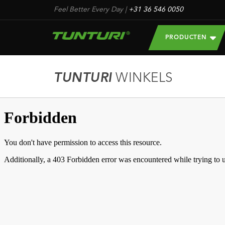
Feel Better Every Day
|
+31 36 546 0050
PRODUCTEN
TUNTURI
WINKELS