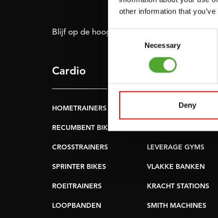
other information that you’ve
Blijf op de hoogte: schrijf je in voor onze nie
Consent
Necessary
Selection
Cardio
Kracht
Deny
HOMETRAINERS
POWER TOWERS
RECUMBENT BIKES
BUIK- & RUGTRAINER
CROSSTRAINERS
LEVERAGE GYMS
SPRINTER BIKES
VLAKKE BANKEN
ROEITRAINERS
KRACHT STATIONS
LOOPBANDEN
SMITH MACHINES