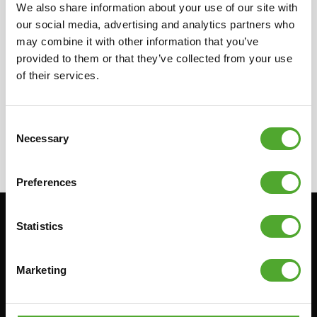
We also share information about your use of our site with
distributeur in uw land voor meer informatie
our social media, advertising and analytics partners who
over onze lokale verkopers. Zij kunnen u de
may combine it with other information that you’ve
benodigde informatie over de verkopers
provided to them or that they’ve collected from your use
verstrekken.
of their services.
Consent
Necessary
Selection
Preferences
Statistics
Blijf op de hoogte: schrijf je in voor onze
nieuwsbrief!
Marketing
Cardio
Kracht