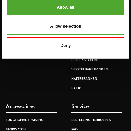
HOMETRAINERS
POWER TOWERS
Allow all
RECUMBENT BIKES
BUIK- & RUGTRAINERS
CROSSTRAINERS
LEVERAGE GYMS
Allow selection
SPRINTER BIKES
VLAKKE BANKEN
ROEITRAINERS
KRACHT STATIONS
Deny
LOOPBANDEN
SMITH MACHINES
PULLEY STATIONS
VERSTELBARE BANKEN
HALTERBANKEN
RACKS
Accessoires
Service
FUNCTIONAL TRAINING
BESTELLING HERROEPEN
STOPWATCH
FAQ