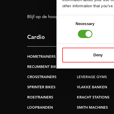
other information that you’ve
Blijf op de hoogte: schrijf je in voor onze nie
Consent
Necessary
Selection
Cardio
Kracht
Deny
HOMETRAINERS
POWER TOWERS
RECUMBENT BIKES
BUIK- & RUGTRAINER
CROSSTRAINERS
LEVERAGE GYMS
SPRINTER BIKES
VLAKKE BANKEN
ROEITRAINERS
KRACHT STATIONS
LOOPBANDEN
SMITH MACHINES