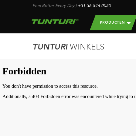
Feel Better Every Day
|
+31 36 546 0050
PRODUCTEN
TUNTURI
WINKELS