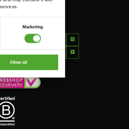
 services.
Marketing
FEEL
BETTER
EVERY
DAY
Allow all