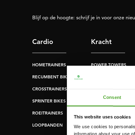
Blijf op de hoogte: schrijf je in voor onze nie
Cardio
Kracht
HOMETRAINERS
POWER TOWERS
RECUMBENT BIKES
BUIK- & RUGTRAINER
CROSSTRAINERS
LEVERAGE GYMS
Consent
SPRINTER BIKES
VLAKKE BANKEN
ROEITRAINERS
KRACHT STATIONS
This website uses cookies
LOOPBANDEN
SMITH MACHINES
We use cookies to personalis
information about your use of