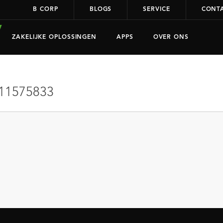
B CORP
BLOGS
SERVICE
CONT
ZAKELIJKE OPLOSSINGEN
APPS
OVER ONS
11575833