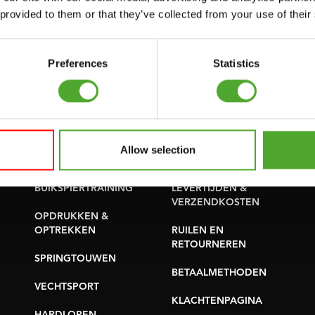
SUPPORT
 provided to them or that they’ve collected from your use of their
PROBLEEM MELDEN
YOGA & PILATES
ONDERDELEN KOPEN
GYMBALLEN
Preferences
Statistics
GARANTIE &
MATTEN
LEVERING
MINIBIKES/AEROBIC
APPS
TRAINERS
ALGEMENE
Allow selection
HANDGRIP TRAINERS
VOORWAARDEN
BUIKSPIERTRAINING
LEVERTIJDEN &
VERZENDKOSTEN
OPDRUKKEN &
OPTREKKEN
RUILEN EN
RETOURNEREN
SPRINGTOUWEN
BETAALMETHODEN
VECHTSPORT
KLACHTENPAGINA