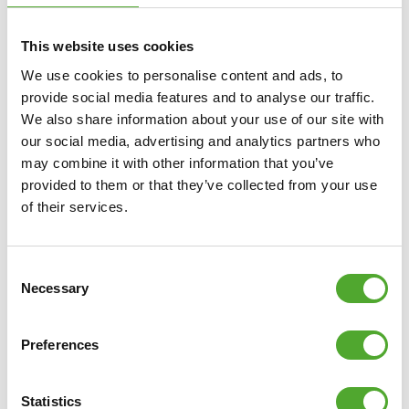
This website uses cookies
We use cookies to personalise content and ads, to
Inclusief gratis Tunturi Training app
provide social media features and to analyse our traffic.
We also share information about your use of our site with
Op zoek naar hulp, inspiratie of motivatie voor je
our social media, advertising and analytics partners who
training? In
Tunturi Training
vind je duizenden
may combine it with other information that you’ve
geanimeerde fitnessoefeningen, instructies en workout
provided to them or that they’ve collected from your use
of their services.
video's. Deze helpen je het maximale uit jezelf én je
Tunturi-producten te halen.
Consent
Je kan solo trainen en je eigen trainingsschema’s
Necessary
Selection
samenstellen, maar ook groepslessen volgen en gebruik
maken van de community. De bibliotheek wordt
Preferences
regelmatig aangevuld zodat er altijd nieuwe uitdagingen
en inspiratie in de app te vinden is. Het mooie is: Tunturi
Statistics
Training is 100% gratis te downloaden in de
App Store
en