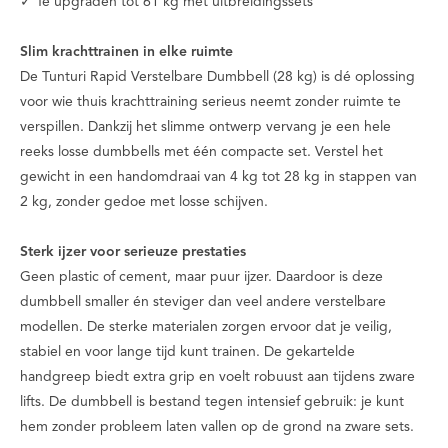
✓ Te upgraden tot 61 kg met uitbreidingssets
Slim krachttrainen in elke ruimte
De Tunturi Rapid Verstelbare Dumbbell (28 kg) is dé oplossing
voor wie thuis krachttraining serieus neemt zonder ruimte te
verspillen. Dankzij het slimme ontwerp vervang je een hele
reeks losse dumbbells met één compacte set. Verstel het
gewicht in een handomdraai van 4 kg tot 28 kg in stappen van
2 kg, zonder gedoe met losse schijven.
Sterk ijzer voor serieuze prestaties
Geen plastic of cement, maar puur ijzer. Daardoor is deze
dumbbell smaller én steviger dan veel andere verstelbare
modellen. De sterke materialen zorgen ervoor dat je veilig,
stabiel en voor lange tijd kunt trainen. De gekartelde
handgreep biedt extra grip en voelt robuust aan tijdens zware
lifts. De dumbbell is bestand tegen intensief gebruik: je kunt
hem zonder probleem laten vallen op de grond na zware sets.