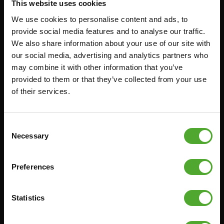
This website uses cookies
Accessoires
Service
We use cookies to personalise content and ads, to
provide social media features and to analyse our traffic.
FUNCTIONAL TRAINING
BESTELLING HERROEPEN
We also share information about your use of our site with
STOPWATCH
FAQ
our social media, advertising and analytics partners who
may combine it with other information that you’ve
GEWICHTEN
ACCOUNT
provided to them or that they’ve collected from your use
WEERSTANDSTRAINING
HUIDIGE
of their services.
PRODUCTHANDLEIDINGEN
SNELHEID EN BEHENDIGHEID
OUDE PRODUCTHANDLEIDINGEN
SUPPORT
PROBLEEM MELDEN
Consent
YOGA & PILATES
Necessary
Selection
ONDERDELEN KOPEN
GYMBALLEN
GARANTIE & LEVERING
MATTEN
Preferences
APPS
MINIBIKES/AEROBIC TRAINERS
ALGEMENE VOORWAARDEN
HANDGRIP TRAINERS
Statistics
LEVERTIJDEN & VERZENDKOSTEN
BUIKSPIERTRAINING
RUILEN EN RETOURNEREN