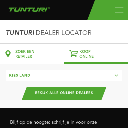
TUNTURI
DEALER LOCATOR
ZOEK EEN
KOOP
RETAILER
ONLINE
KIES LAND
BEKIJK ALLE ONLINE DEALERS
Blijf op de hoogte: schrijf je in voor onze