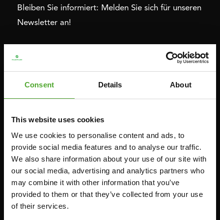
Bleiben Sie informiert: Melden Sie sich für unseren
Newsletter an!
Cardio
Krafttraining
HEIMTRAINERS
DIP-STATIONEN
Consent
Details
About
LIEGERÄDER
BAUCHMUSKELTRAINER &
RÜCKENTRAINER
CROSSTRAINERS
LEVERAGE GYMS
This website uses cookies
SPRINTER FAHRRÄDER
FLACHE BÄNKE
We use cookies to personalise content and ads, to
RUDERGERÄTE
provide social media features and to analyse our traffic.
KRAFSTATIONEN
LAUFBÄNDER
We also share information about your use of our site with
SMITH-MASCHINEN
our social media, advertising and analytics partners who
UMLENKSTATIONEN
may combine it with other information that you’ve
provided to them or that they’ve collected from your use
ÜBUNGSBÄNKE
of their services.
HANTELBÄNKE