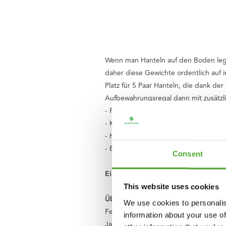
Wenn man Hanteln auf den Boden legt, 
daher diese Gewichte ordentlich auf i
Platz für 5 Paar Hanteln, die dank 
Aufbewahrungsregal dann mit zusätzl
- Für das sichere und übersichtlich
- Kann gegen eine Wand oder in der 
- Hanteln liegen fest dank der Gumm
- Einfach zu erweitern mit Pro Hante
Consent
Ein Sportraum zu Hause oder im Fitn
This website uses cookies
Über Tunturi
We use cookies to personalis
Feel better every day
. Das ist das Mo
information about your use of
Jahre später, sind wir ein niederlä