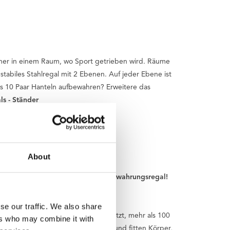
sicher in einem Raum, wo Sport getrieben wird. Räume
tabiles Stahlregal mit 2 Ebenen. Auf jeder Ebene ist
ls 10 Paar Hanteln aufbewahren? Erweitere das
s - Ständer
About
ür dieses Tunturi Pro Hantel-Aufbewahrungsregal!
se our traffic. We also share
r einen Fahrradladen eröffneten. Jetzt, mehr als 100
ers who may combine it with
uf deiner Reise zu einem gesunden und fitten Körper,