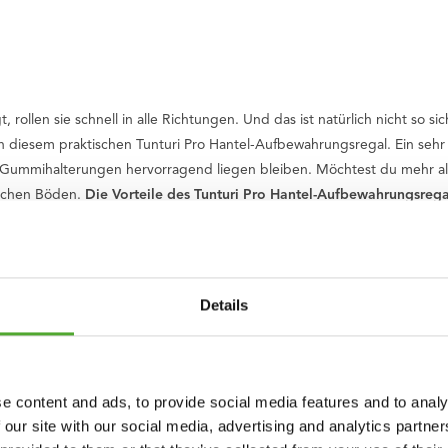
rollen sie schnell in alle Richtungen. Und das ist natürlich nicht so 
n diesem praktischen Tunturi Pro Hantel-Aufbewahrungsregal. Ein sehr s
der Gummihalterungen hervorragend liegen bleiben. Möchtest du mehr a
ichen Böden.
Die Vorteile des Tunturi Pro Hantel-Aufbewahrungsregal
e Aufbewahren von 10 Paar Hanteln
Mitte eines Raumes platziert werden
ihalterungen
l-Aufbewahrungsregal Böden
Details
essstudio ordentlich und aufgeräumt halten? Dann entscheide dich f
e content and ads, to provide social media features and to analy
tto von Tunturi. Unsere Wurzeln liegen in Finnland, wo 1922 zwei Brüde
 our site with our social media, advertising and analytics partn
ndisches Unternehmen und eine weltweite Marke. Wir unterstützen dich a