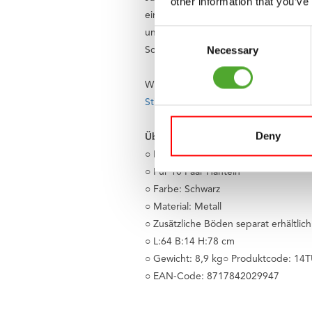
other information that you’ve
einem ausgeglichenen Geist und einem 
Consent
unterstützenden Apps. Ein Sortiment,
Necessary
Selection
Schwierigkeiten oder Fragen? Dann ste
Wir finden, dass jeder das Recht auf
Stiftung Fitkids
. So sorgen wir gemein
Deny
Übersicht Spezifikationen:
○ Rutschfeste Gummihalterungen
○ Für 10 Paar Hanteln
○ Farbe: Schwarz
○ Material: Metall
○ Zusätzliche Böden separat erhältlich
○ L:64 B:14 H:78 cm
○ Gewicht: 8,9 kg○ Produktcode: 1
○ EAN-Code: 8717842029947