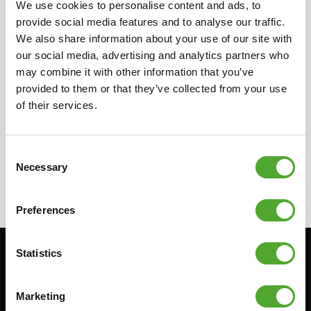
We use cookies to personalise content and ads, to
werden, kontaktieren Sie bitte den Distributor
provide social media features and to analyse our traffic.
in Ihrem Land für weitere Informationen über
We also share information about your use of our site with
unsere lokalen Verkäufer. Sie können Ihnen die
our social media, advertising and analytics partners who
benötigten Informationen über die Verkäufer
may combine it with other information that you’ve
provided to them or that they’ve collected from your use
zur Verfügung stellen.
of their services.
```
Consent
Necessary
Selection
Preferences
Statistics
Bleiben Sie informiert: Melden Sie sich für unseren
Newsletter an!
Marketing