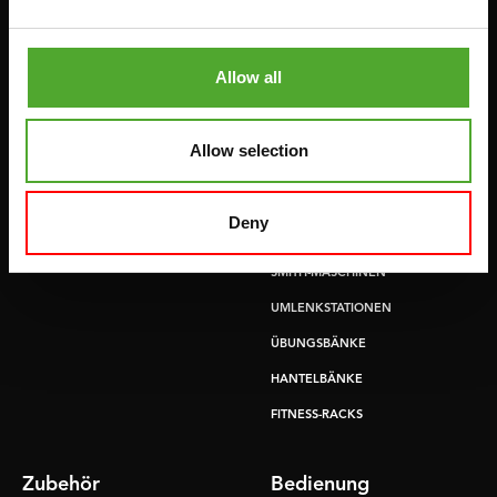
Cardio
Krafttraining
Allow all
HEIMTRAINERS
DIP-STATIONEN
LIEGERÄDER
BAUCHMUSKELTRAINER &
RÜCKENTRAINER
Allow selection
CROSSTRAINERS
LEVERAGE GYMS
SPRINTER FAHRRÄDER
FLACHE BÄNKE
Deny
RUDERGERÄTE
KRAFSTATIONEN
LAUFBÄNDER
SMITH-MASCHINEN
UMLENKSTATIONEN
ÜBUNGSBÄNKE
HANTELBÄNKE
FITNESS-RACKS
Zubehör
Bedienung